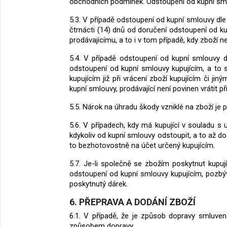
obchodních podmínek.
Odstoupení od kupní sml
5.3. V případě odstoupení od kupní smlouvy dl
čtrnácti (14) dnů od doručení odstoupení od ku
prodávajícímu, a to i v tom případě, kdy zboží
5.4. V případě odstoupení od kupní smlouvy dl
odstoupení od kupní smlouvy kupujícím, a to st
kupujícím již při vrácení zboží kupujícím či ji
kupní smlouvy, prodávající není povinen vrátit p
5.5. Nárok na úhradu škody vzniklé na zboží je 
5.6. V případech, kdy má kupující v souladu s
kdykoliv od kupní smlouvy odstoupit, a to až do
to bezhotovostně na účet určený kupujícím.
5.7. Je-li společně se zbožím poskytnut kupuj
odstoupení od kupní smlouvy kupujícím, pozbýv
poskytnutý dárek.
6. PŘEPRAVA A DODÁNÍ ZBOŽÍ
6.1. V případě, že je způsob dopravy smluven
způsobem dopravy.