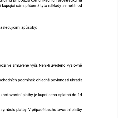
pujícímu při použití komunikačních prostředků na
í kupující sám, přičemž tyto náklady se neliší od
ásledujícími způsoby:
boží ve smluvené výši. Není-li uvedeno výslovně
obchodních podmínek ohledně povinnosti uhradit
bezhotovostní platby je kupní cena splatná do 14
o symbolu platby. V případě bezhotovostní platby