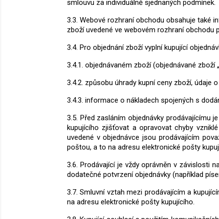
smlouvu za individuálně sjednaných podmínek.
3.3. Webové rozhraní obchodu obsahuje také i
zboží uvedené ve webovém rozhraní obchodu pla
3.4. Pro objednání zboží vyplní kupující obje
3.4.1. objednávaném zboží (objednávané zboží „
3.4.2. způsobu úhrady kupní ceny zboží, údaj
3.4.3. informace o nákladech spojených s dodán
3.5. Před zasláním objednávky prodávajícímu je
kupujícího zjišťovat a opravovat chyby vznikl
uvedené v objednávce jsou prodávajícím pov
poštou, a to na adresu elektronické pošty kupuj
3.6. Prodávající je vždy oprávněn v závislosti
dodatečné potvrzení objednávky (například píse
3.7. Smluvní vztah mezi prodávajícím a kupující
na adresu elektronické pošty kupujícího.