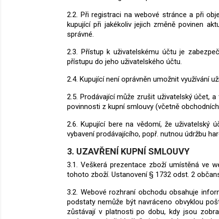
2.2. Při registraci na webové stránce a při ob
kupující při jakékoliv jejich změně povinen akt
správné.
2.3. Přístup k uživatelskému účtu je zabezp
přístupu do jeho uživatelského účtu.
2.4. Kupující není oprávněn umožnit využívání u
2.5. Prodávající může zrušit uživatelský účet, a 
povinnosti z kupní smlouvy (včetně obchodních
2.6. Kupující bere na vědomí, že uživatelsk
vybavení prodávajícího, popř. nutnou údržbu h
3. UZAVŘENÍ KUPNÍ SMLOUVY
3.1. Veškerá prezentace zboží umístěná ve we
tohoto zboží. Ustanovení § 1732 odst. 2 občan
3.2. Webové rozhraní obchodu obsahuje
infor
podstaty nemůže být navráceno obvyklou poš
zůstávají v platnosti po dobu, kdy jsou zo