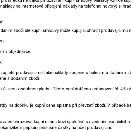
 prostředků na dálku při uzavírání kupní smlouvy. Náklady vzniklé ku
áklady na internetové připojení, náklady na telefonní hovory) si hrad
Y
odáním zboží dle kupní smlouvy může kupující uhradit prodávajícímu
n
se;
ím v objednávce;
;
n zaplatit prodávajícímu také náklady spojené s balením a dodáním z
jené s dodáním zboží.
hu či jinou obdobnou platbu.
Tímto není dotčeno ustanovení čl. 4.6 
platby na dobírku je kupní cena splatná při převzetí zboží. V případě 
 povinen uhrazovat kupní cenu zboží společně s uvedením variabilníh
 okamžikem připsání příslušné částky na účet prodávajícího.