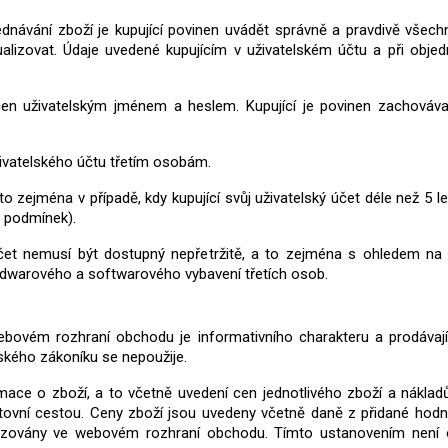
jednávání zboží je kupující povinen uvádět správně a pravdivě všec
ualizovat.
Údaje uvedené kupujícím v uživatelském účtu a při obje
ečen uživatelským jménem a heslem. Kupující je povinen zachováva
živatelského účtu třetím osobám.
to zejména v případě, kdy kupující svůj uživatelský účet déle než 5 le
 podmínek).
ý účet nemusí být dostupný nepřetržitě, a to zejména s ohledem 
ardwarového a softwarového vybavení třetích osob.
bovém rozhraní obchodu je informativního charakteru a prodávají
ského zákoníku se nepoužije.
mace o zboží, a to včetně uvedení cen jednotlivého zboží a nákladů
tovní cestou.
Ceny zboží jsou uvedeny včetně daně z přidané hodno
brazovány ve webovém rozhraní obchodu.
Tímto ustanovením není 