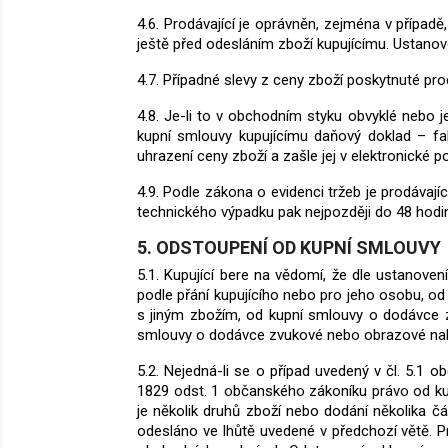
4.6. Prodávající je oprávněn, zejména v případ
ještě před odesláním zboží kupujícímu. Ustano
4.7. Případné slevy z ceny zboží poskytnuté pr
4.8. Je-li to v obchodním styku obvyklé nebo 
kupní smlouvy kupujícímu daňový doklad – fak
uhrazení ceny zboží a zašle jej v elektronické 
4.9. Podle zákona o evidenci tržeb je prodávají
technického výpadku pak nejpozději do 48 hodi
5. ODSTOUPENÍ OD KUPNÍ SMLOUVY
5.1. Kupující bere na vědomí, že dle ustanov
podle přání kupujícího nebo pro jeho osobu, od
s jiným zbožím, od kupní smlouvy o dodávce zb
smlouvy o dodávce zvukové nebo obrazové nahr
5.2. Nejedná-li se o případ uvedený v čl. 5.1 
1829 odst. 1 občanského zákoníku právo od kup
je několik druhů zboží nebo dodání několika č
odesláno ve lhůtě uvedené v předchozí větě.
P