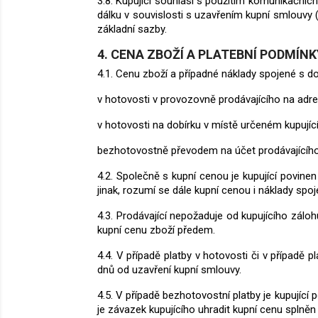
3.8. Kupující souhlasí s použitím komunikačních
dálku v souvislosti s uzavřením kupní smlouvy (n
základní sazby.
4. CENA ZBOŽÍ A PLATEBNÍ PODMÍNK
4.1. Cenu zboží a případné náklady spojené s d
v hotovosti v provozovně prodávajícího na adre
v hotovosti na dobírku v místě určeném kupujíc
bezhotovostně převodem na účet prodávajícího
4.2. Společně s kupní cenou je kupující povine
jinak, rozumí se dále kupní cenou i náklady spo
4.3. Prodávající nepožaduje od kupujícího zálo
kupní cenu zboží předem.
4.4. V případě platby v hotovosti či v případě 
dnů od uzavření kupní smlouvy.
4.5. V případě bezhotovostní platby je kupující
je závazek kupujícího uhradit kupní cenu splněn