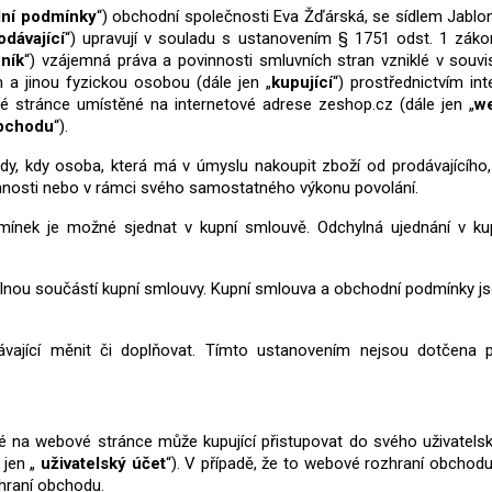
ní podmínky
“) obchodní společnosti Eva Žďárská, se sídlem Jablo
odávající
“) upravují v souladu s ustanovením § 1751 odst. 1 záko
ník
“) vzájemná práva a povinnosti smluvních stran vzniklé v souvi
m a jinou fyzickou osobou (dále jen „
kupující
“) prostřednictvím in
 stránce umístěné na internetové adrese zeshop.cz (dále jen „
we
obchodu
“).
dy, kdy osoba, která má v úmyslu nakoupit zboží od prodávajícího,
innosti nebo v rámci svého samostatného výkonu povolání.
mínek je možné sjednat v kupní smlouvě. Odchylná ujednání v ku
lnou součástí kupní smlouvy.
Kupní smlouva a obchodní podmínky js
ající měnit či doplňovat. Tímto ustanovením nejsou dotčena p
né na webové stránce může kupující přistupovat do svého uživatels
 jen „
uživatelský účet
“). V případě, že to webové rozhraní obchod
hraní obchodu.