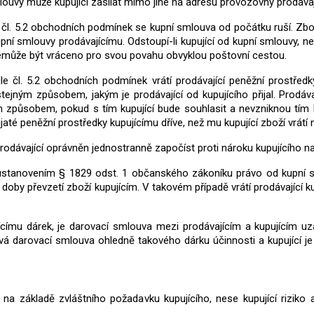
ouvy může kupující zasílat mimo jiné na adresu provozovny prodávaj
e čl. 5.2 obchodních podmínek se kupní smlouva od počátku ruší. Zbo
pní smlouvy prodávajícímu. Odstoupí-li kupující od kupní smlouvy, n
 nemůže být vráceno pro svou povahu obvyklou poštovní cestou.
e čl. 5.2 obchodních podmínek vrátí prodávající peněžní prostředky
ejným způsobem, jakým je prodávající od kupujícího přijal. Prodávaj
ným způsobem, pokud s tím kupující bude souhlasit a nevzniknou tím k
řijaté peněžní prostředky kupujícímu dříve, než mu kupující zboží vrát
prodávající oprávněn jednostranně započíst proti nároku kupujícího na
 ustanovením § 1829 odst. 1 občanského zákoníku právo od kupní s
 doby převzetí zboží kupujícím. V takovém případě vrátí prodávající
ícímu dárek, je darovací smlouva mezi prodávajícím a kupujícím u
á darovací smlouva ohledně takového dárku účinnosti a kupující je 
 na základě zvláštního požadavku kupujícího, nese kupující riziko