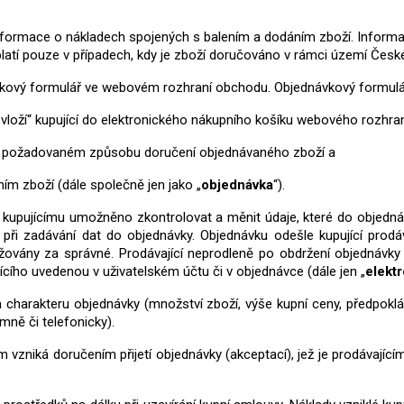
nformace o nákladech spojených s balením a dodáním zboží.
Informa
tí pouze v případech, kdy je zboží doručováno v rámci území České 
dnávkový formulář ve webovém rozhraní obchodu. Objednávkový formu
vloží“ kupující do elektronického nákupního košíku webového rozhra
e o požadovaném způsobu doručení objednávaného zboží a
ím zboží (dále společně jen jako „
objednávka
“).
 kupujícímu umožněno zkontrolovat a měnit údaje, které do objednáv
é při zadávání dat do objednávky.
Objednávku odešle kupující prodáv
ažovány za správné.
Prodávající neprodleně po obdržení objednávky
ícího uvedenou v uživatelském účtu či v objednávce (dále jen „
elekt
 na charakteru objednávky (množství zboží, výše kupní ceny, předpok
mně či telefonicky).
m vzniká doručením přijetí objednávky (akceptací), jež je prodávajíc