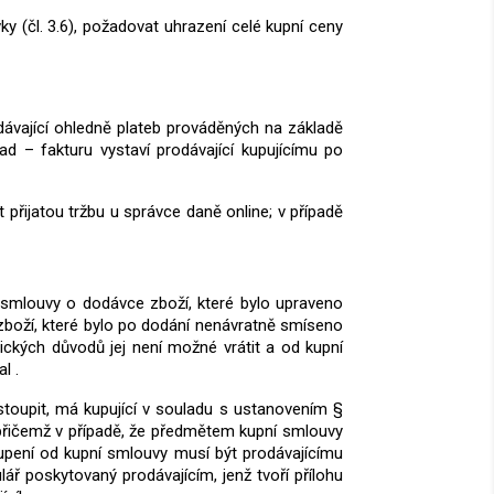
y (čl. 3.6), požadovat uhrazení celé kupní ceny
dávající ohledně plateb prováděných na základě
d – fakturu vystaví prodávající kupujícímu po
 přijatou tržbu u správce daně online; v případě
 smlouvy o dodávce zboží, které bylo upraveno
 zboží, které bylo po dodání nenávratně smíseno
ických důvodů jej není možné vrátit a od kupní
l .
dstoupit, má kupující v souladu s ustanovením §
 přičemž v případě, že předmětem kupní smlouvy
oupení od kupní smlouvy musí být prodávajícímu
ář poskytovaný prodávajícím, jenž tvoří přílohu