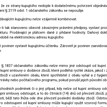
ě, že ze strany kupujícího nedojde k dodatečnému potvrzení objednávk
vení § 2119 odst. 1 občanského zákoníku se nepoužije.
odávajícím kupujícímu nelze vzájemně kombinovat.
je-li tak stanoveno obecně závaznými právními předpisy, vystaví pro
turu. Prodávající je plátcem daně z přidané hodnoty. Daňový dokla
podobě na elektronickou adresu kupujícího.
cí povinen vystavit kupujícímu účtenku. Zároveň je povinen zaevidovat
n.
ení § 1837 občanského zákoníku nelze mimo jiné odstoupit od kupní
 kupní smlouvy o dodávce zboží, které podléhá rychlé zkáze, jakož i
oží v uzavřeném obalu, které spotřebitel z obalu vyňal a z hygien
ávky nebo počítačového programu, pokud porušil jejich původní oba
obchodních podmínek či o jiný případ, kdy nelze od kupní smlouvy o
ní smlouvy odstoupit, a to do čtrnácti (14) dnů od převzetí zboží,
ástí, běží tato lhůta ode dne převzetí poslední dodávky zboží. Odst
ro odstoupení od kupní smlouvy může kupující využit vzorový formul