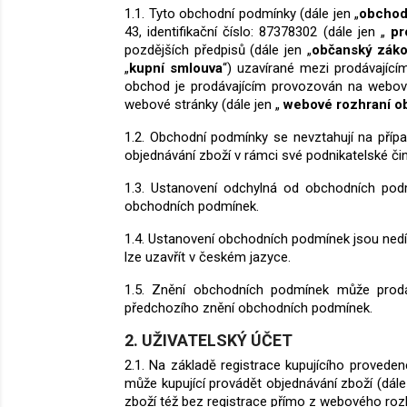
1.1. Tyto obchodní podmínky (dále jen „
obchod
43, identifikační číslo: 87378302 (dále jen „
pr
pozdějších předpisů (dále jen „
občanský záko
„
kupní smlouva
“) uzavírané mezi prodávající
obchod je prodávajícím provozován na webové
webové stránky (dále jen „
webové rozhraní 
1.2. Obchodní podmínky se nevztahují na přípa
objednávání zboží v rámci své podnikatelské č
1.3. Ustanovení odchylná od obchodních pod
obchodních podmínek.
1.4. Ustanovení obchodních podmínek jsou nedí
lze uzavřít v českém jazyce.
1.5. Znění obchodních podmínek může prodáv
předchozího znění obchodních podmínek.
2. UŽIVATELSKÝ ÚČET
2.1. Na základě registrace kupujícího provede
může kupující provádět objednávání zboží (dále
zboží též bez registrace přímo z webového roz