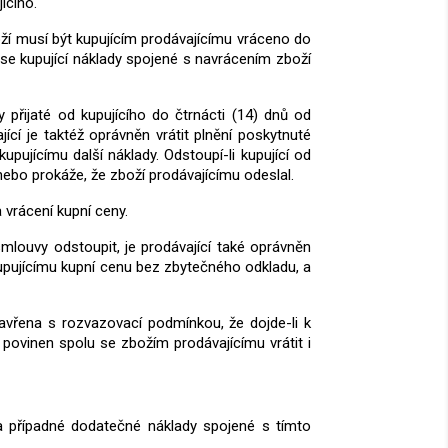
ícího.
ží musí být kupujícím prodávajícímu vráceno do
ese kupující náklady spojené s navrácením zboží
 přijaté od kupujícího do čtrnácti (14) dnů od
ící je taktéž oprávněn vrátit plnění poskytnuté
upujícímu další náklady. Odstoupí-li kupující od
í nebo prokáže, že zboží prodávajícímu odeslal.
 vrácení kupní ceny.
mlouvy odstoupit, je prodávající také oprávněn
 kupujícímu kupní cenu bez zbytečného odkladu, a
zavřena s rozvazovací podmínkou, že dojde-li k
povinen spolu se zbožím prodávajícímu vrátit i
 a případné dodatečné náklady spojené s tímto