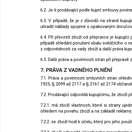
6.2. Je-li prodávající podle kupní smlouvy povin
6.3. V případě, že je z důvodů na straně kupu
uhradit náklady spojené s opakovaným doručov
6.4. Při převzetí zboží od přepravce je kupují
případě shledání porušení obalu svědčícího o n
z odpovědnosti za vady zboží a další práva kupu
6.5. Další práva a povinnosti stran při přepravě
7. PRÁVA Z VADNÉHO PLNĚNÍ
7.1. Práva a povinnosti smluvních stran ohled
1925, § 2099 až 2117 a § 2161 až 2174 občansk
7.2. Prodávající odpovídá kupujícímu, že zboží p
7.2.1. má zboží vlastnosti, které si strany uje
ohledem na povahu zboží a na základě reklamy 
7.2.2. se zboží hodí k účelu, který pro jeho pou