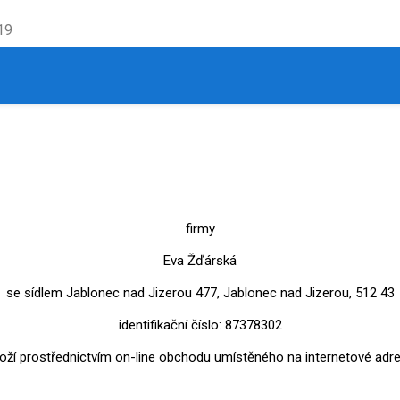
19
firmy
Eva Žďárská
se sídlem Jablonec nad Jizerou 477, Jablonec nad Jizerou, 512 43
identifikační číslo: 87378302
boží prostřednictvím on-line obchodu umístěného na internetové adr