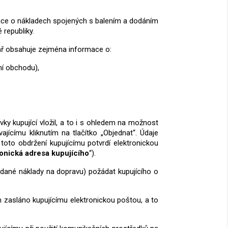
ce o nákladech spojených s balením a dodáním
republiky.
lář obsahuje zejména informace o:
ní obchodu),
ky kupující vložil, a to i s ohledem na možnost
ajícímu kliknutím na tlačítko „Objednat“. Údaje
 toto obdržení kupujícímu potvrdí
elektronickou
ronická adresa kupujícího
“).
ládané náklady na dopravu) požádat kupujícího o
ím zasláno kupujícímu elektronickou poštou, a to