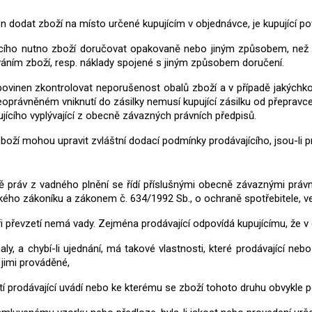
en dodat zboží na místo určené kupujícím v objednávce, je kupující pov
jícího nutno zboží doručovat opakovaně nebo jiným způsobem, než 
áním zboží, resp. náklady spojené s jiným způsobem doručení.
cí povinen zkontrolovat neporušenost obalů zboží a v případě jakýchk
eoprávněném vniknutí do zásilky nemusí kupující zásilku od přepravce
jícího vyplývající z obecně závazných právních předpisů.
 zboží mohou upravit zvláštní dodací podmínky prodávajícího, jsou-li 
ně práv z vadného plnění se řídí příslušnými obecně závaznými prá
ého zákoníku a zákonem č. 634/1992 Sb., o ochraně spotřebitele, ve
ři převzetí nemá vady. Zejména prodávající odpovídá kupujícímu, že v 
dnaly, a chybí-li ujednání, má takové vlastnosti, které prodávající ne
jimi prováděné,
žití prodávající uvádí nebo ke kterému se zboží tohoto druhu obvykle p