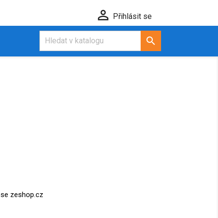

Přihlásit se

ese zeshop.cz