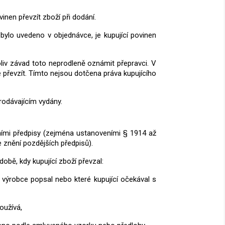
inen převzít zboží při dodání.
bylo uvedeno v objednávce, je kupující povinen
oliv závad toto neprodleně oznámit přepravci. V
 převzít. Tímto nejsou dotčena práva kupujícího
prodávajícím vydány.
vními předpisy (zejména ustanoveními § 1914 až
 znění pozdějších předpisů).
době, kdy kupující zboží převzal:
bo výrobce popsal nebo které kupující očekával s
oužívá,