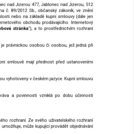
nec nad Jizerou 477, Jablonec nad Jizerou, 512
na č. 89/2012 Sb., občanský zákoník, ve znění
slosti nebo na základě kupní smlouvy (dále jen
ternetového obchodu prodávajícího. Internetový
bová stránka
“), a to prostřednictvím rozhraní
 je právnickou osobou či osobou, jež jedná při
pní smlouvě mají přednost před ustanoveními
ou vyhotoveny v českém jazyce. Kupní smlouvu
ráva a povinnosti vzniklá po dobu účinnosti
kého rozhraní. Ze svého uživatelského rozhraní
u umožňuje, může kupující provádět objednávání