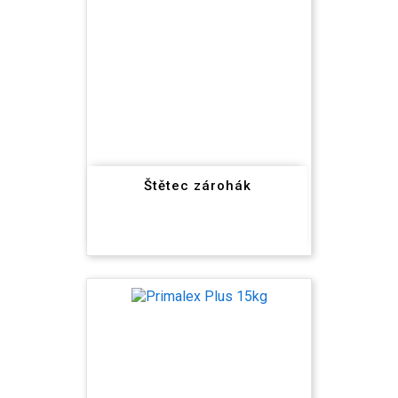
Štětec zárohák