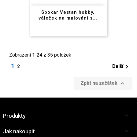
Spokar Vestan hobby,
váleček na malování s...
Zobrazení 1-24 z 35 položek
1

Další
2

Zpět na začátek

Produkty

Jak nakoupit