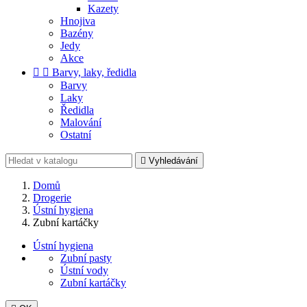
Kazety
Hnojiva
Bazény
Jedy
Akce


Barvy, laky, ředidla
Barvy
Laky
Ředidla
Malování
Ostatní

Vyhledávání
Domů
Drogerie
Ústní hygiena
Zubní kartáčky
Ústní hygiena
Zubní pasty
Ústní vody
Zubní kartáčky