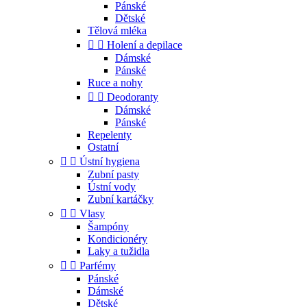
Pánské
Dětské
Tělová mléka


Holení a depilace
Dámské
Pánské
Ruce a nohy


Deodoranty
Dámské
Pánské
Repelenty
Ostatní


Ústní hygiena
Zubní pasty
Ústní vody
Zubní kartáčky


Vlasy
Šampóny
Kondicionéry
Laky a tužidla


Parfémy
Pánské
Dámské
Dětské