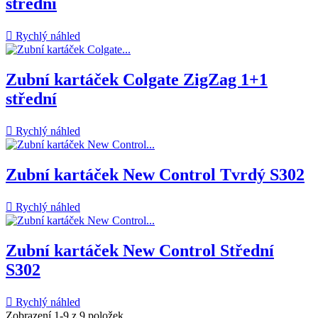
střední

Rychlý náhled
Zubní kartáček Colgate ZigZag 1+1
střední

Rychlý náhled
Zubní kartáček New Control Tvrdý S302

Rychlý náhled
Zubní kartáček New Control Střední
S302

Rychlý náhled
Zobrazení 1-9 z 9 položek