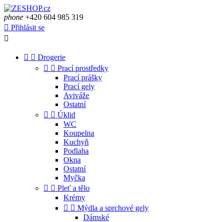
phone
+420 604 985 319

Přihlásit se



Drogerie


Prací prostředky
Prací prášky
Prací gely
Aviváže
Ostatní


Úklid
WC
Koupelna
Kuchyň
Podlaha
Okna
Ostatní
Myčka


Pleť a tělo
Krémy


Mýdla a sprchové gely
Dámské