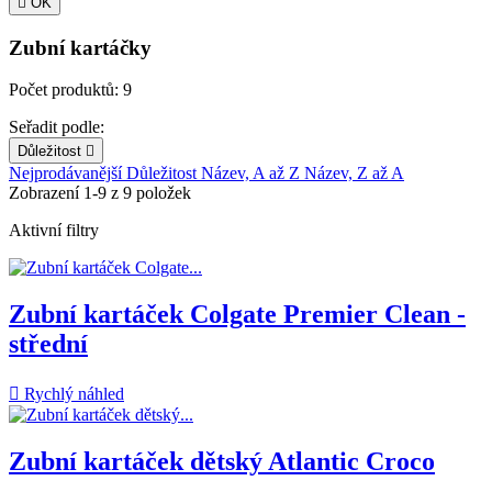

OK
Zubní kartáčky
Počet produktů: 9
Seřadit podle:
Důležitost

Nejprodávanější
Důležitost
Název, A až Z
Název, Z až A
Zobrazení 1-9 z 9 položek
Aktivní filtry
Zubní kartáček Colgate Premier Clean -
střední

Rychlý náhled
Zubní kartáček dětský Atlantic Croco