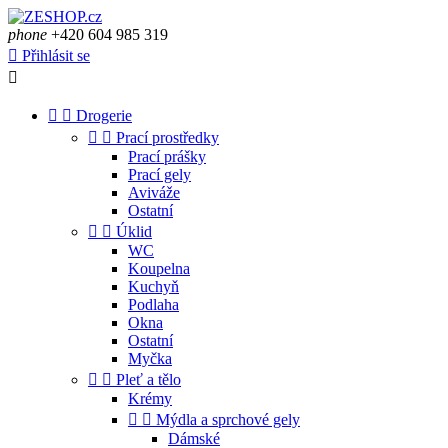
phone
+420 604 985 319

Přihlásit se



Drogerie


Prací prostředky
Prací prášky
Prací gely
Aviváže
Ostatní


Úklid
WC
Koupelna
Kuchyň
Podlaha
Okna
Ostatní
Myčka


Pleť a tělo
Krémy


Mýdla a sprchové gely
Dámské