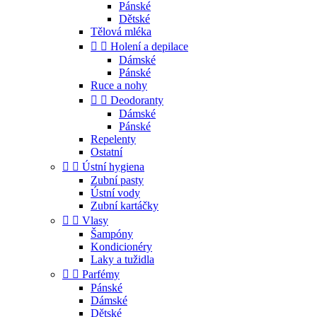
Pánské
Dětské
Tělová mléka


Holení a depilace
Dámské
Pánské
Ruce a nohy


Deodoranty
Dámské
Pánské
Repelenty
Ostatní


Ústní hygiena
Zubní pasty
Ústní vody
Zubní kartáčky


Vlasy
Šampóny
Kondicionéry
Laky a tužidla


Parfémy
Pánské
Dámské
Dětské