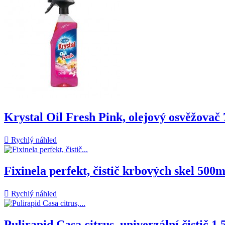
Krystal Oil Fresh Pink, olejový osvěžovač

Rychlý náhled
Fixinela perfekt, čistič krbových skel 500m

Rychlý náhled
Pulirapid Casa citrus, univerzální čistič 1,