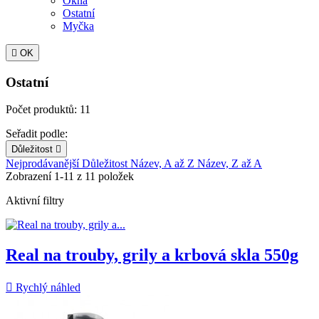
Okna
Ostatní
Myčka

OK
Ostatní
Počet produktů: 11
Seřadit podle:
Důležitost

Nejprodávanější
Důležitost
Název, A až Z
Název, Z až A
Zobrazení 1-11 z 11 položek
Aktivní filtry
Real na trouby, grily a krbová skla 550g

Rychlý náhled