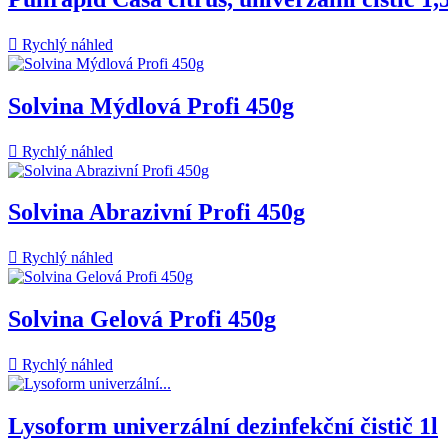

Rychlý náhled
Solvina Mýdlová Profi 450g

Rychlý náhled
Solvina Abrazivní Profi 450g

Rychlý náhled
Solvina Gelová Profi 450g

Rychlý náhled
Lysoform univerzální dezinfekční čistič 1l