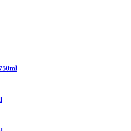
 750ml
l
5l