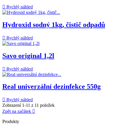

Rychlý náhled
Hydroxid sodný 1kg, čistič odpadů

Rychlý náhled
Savo original 1,2l

Rychlý náhled
Real univerzální dezinfekce 550g

Rychlý náhled
Zobrazení 1-11 z 11 položek
Zpět na začátek

Produkty