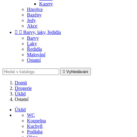
Kazety
Hnojiva
Bazény
Jedy
Akce


Barvy, laky, ředidla
Barvy
Laky
Ředidla
Malování
Ostatní

Vyhledávání
Domů
Drogerie
Úklid
Ostatní
Úklid
WC
Koupelna
Kuchyň
Podlaha