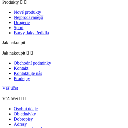
Produkty


Nové produkty
Nejprodávanější
Drogerie
Sport
Barvy, laky, ředidla
Jak nakoupit
Jak nakoupit


Obchodní podmínky
Kontakt
Kontaktujte nás
Prodejny
Váš účet
Váš účet


Osobní údaje
Objednávky
Dobropisy
Adresy