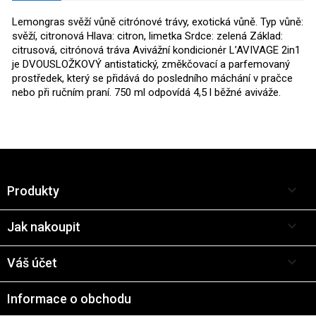
Lemongras svěží vůně citrónové trávy, exotická vůně. Typ vůně:
svěží, citronová Hlava: citron, limetka Srdce: zelená Základ:
citrusová, citrónová tráva Avivážní kondicionér L’AVIVAGE 2in1
je DVOUSLOŽKOVÝ antistatický, změkčovací a parfemovaný
prostředek, který se přidává do posledního máchání v pračce
nebo při ručním praní. 750 ml odpovídá 4,5 l běžné aviváže.

Produkty

Jak nakoupit

Váš účet
Informace o obchodu